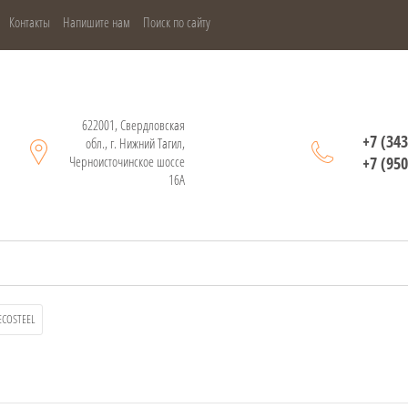
Контакты
Напишите нам
Поиск по сайту
622001, Свердловская
+7 (343
обл., г. Нижний Тагил,
Черноисточинское шоссе
+7 (950
16А
 ECOSTEEL